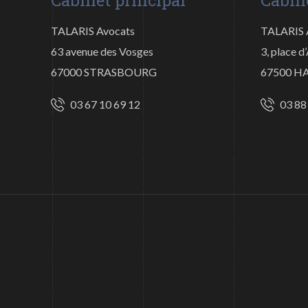
Cabinet principal
Cabin
TALARIS Avocats
TALARIS 
63 avenue des Vosges
3, place 
67000 STRASBOURG
67500 
03 67 10 69 12
03 88