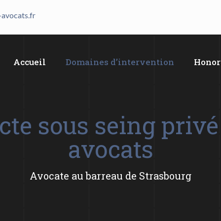
-avocats.fr
Accueil
Domaines d’intervention
Honor
cte sous seing priv
avocats
Avocate au barreau de Strasbourg