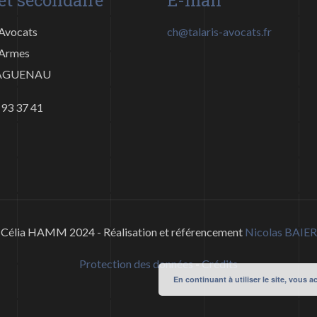
et secondaire
E-mail
Avocats
ch@talaris-avocats.fr
d’Armes
HAGUENAU
 93 37 41
Célia HAMM 2024 - Réalisation et référencement
Nicolas BAIER
Protection des données
-
Crédits
En continuant à utiliser le site, vous a