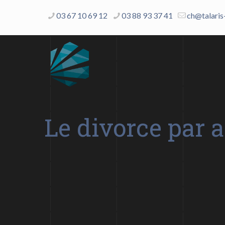
03 67 10 69 12
03 88 93 37 41
ch@talaris
Le divorce par a